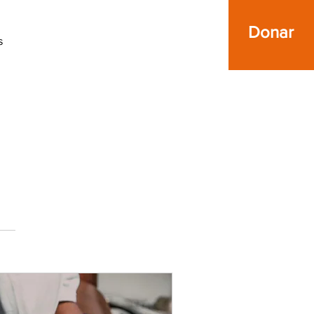
Donar
s