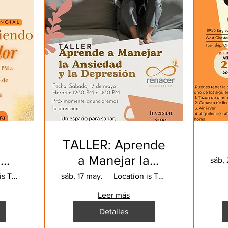
TALLER: Aprende
 mi
a Manejar la
sáb, 
Ansiedad y la
Location is TBD
sáb, 17 may.
Location is TBD
Depresión
Leer más
Detalles