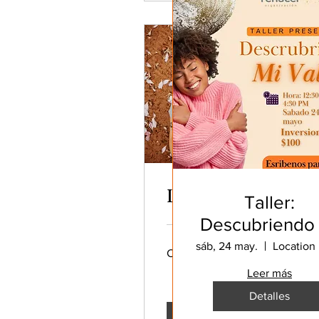
Limites Saludables
Taller:
Descubriendo
Valor
sáb, 24 may.
Cargando los días...
Leer más
Detalles
Reservar ahora