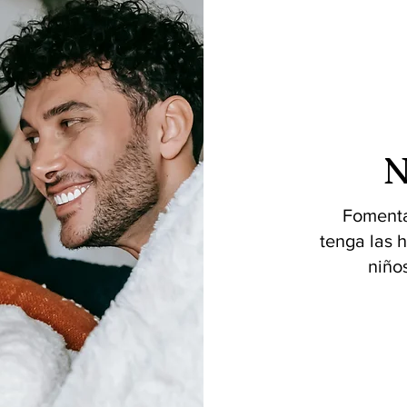
N
Fomenta
tenga las 
niño