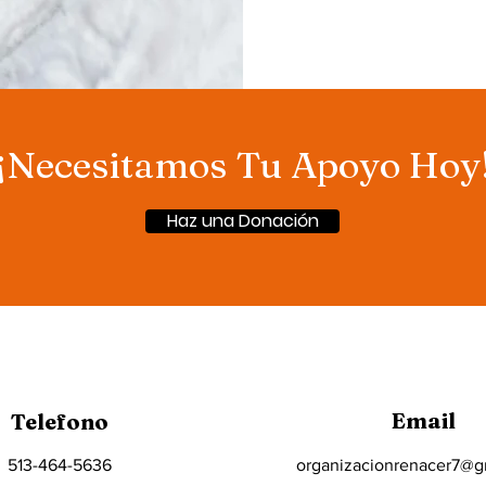
¡Necesitamos Tu Apoyo Hoy
Haz una Donación
Email
Telefono
513-464-5636
organizacionrenacer7@g