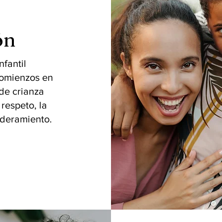
ón
nfantil
comienzos en
 de crianza
respeto, la
oderamiento.