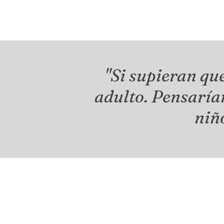
"Si supieran que
adulto. Pensaría
niñ