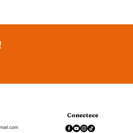
!
Conectece
mail.com